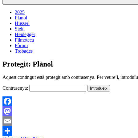
2025
Plànol
Husserl
Stein
Heidegger
Filmoteca
Fòrum
Trobades
Protegit: Plànol
Aquest contingut està protegit amb contrasenya. Per veure’l, introduïu
Contrasenya:
Facebook
Mastodon
Email